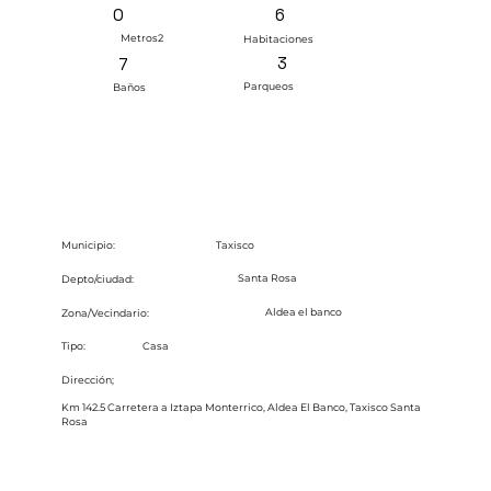
6
0
Metros2
Habitaciones
3
7
Parqueos
Baños
Taxisco
Municipio:
Santa Rosa
Depto/ciudad:
Aldea el banco
Zona/Vecindario:
Tipo:
Casa
Dirección;
Km 142.5 Carretera a Iztapa Monterrico, Aldea El Banco, Taxisco Santa
Rosa