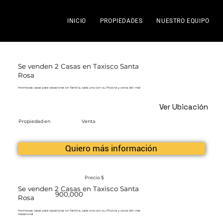
INICIO
PROPIEDADES
NUESTRO EQUIPO
Se venden 2 Casas en Taxisco Santa
Rosa
Hermosas casas para vacacionar en familia, cada una con su Piscina y cerca del mar
Ver Ubicación
Propiedad en
Venta
Quiero más información
Precio $
Se venden 2 Casas en Taxisco Santa
900,000
Rosa
Hermosas casas para vacacionar en familia, cada una con su Piscina y cerca del mar
Vacacional