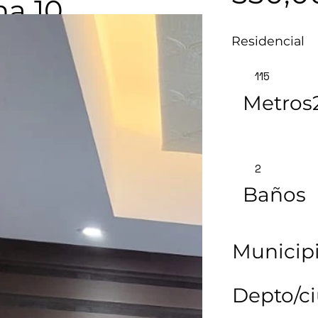
na 10
Residencial
115
Metros
2
Baños
Municipi
Depto/c