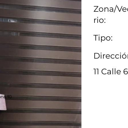
Zona/Ve
rio:
Tipo:
Direcció
11 Calle
ona 10