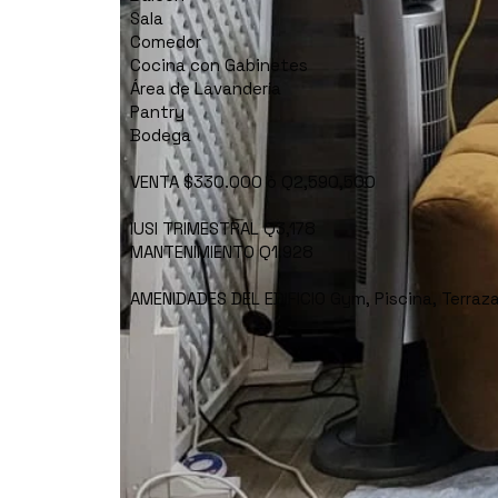
Sala
Comedor
Cocina con Gabinetes
Área de Lavandería
Pantry
Bodega
VENTA $330.000 ò Q2,590,500
IUSI TRIMESTRAL Q3,178
MANTENIMIENTO Q1.928
AMENIDADES DEL EDIFICIO Gym, Piscina, Terrazas