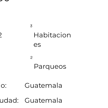
3
2
Habitacion
es
2
Parqueos
o:
Guatemala
iudad:
Guatemala