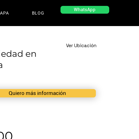
WhatsApp
APA
BLOG
Ver Ubicación
iedad en
a
Quiero más información
00