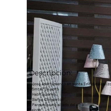
Descripción:
Lujoso Apartamento en Venta Edificio Airali z
115mts2 De apto
3 Habitaciones
2 Baños Completos
2 Parqueos uno al lado del otro
Balcón