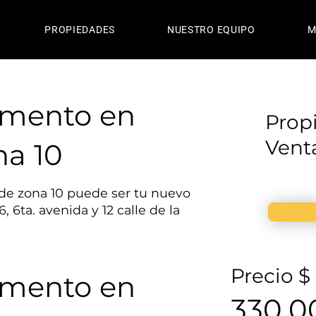
PROPIEDADES
NUESTRO EQUIPO
M
amento en
Prop
Vent
na 10
 de zona 10 puede ser tu nuevo
 6ta. avenida y 12 calle de la
Precio $
amento en
330,0