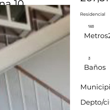
na 10
Residencial
146
Metros
3
Baños
Municipi
Depto/c