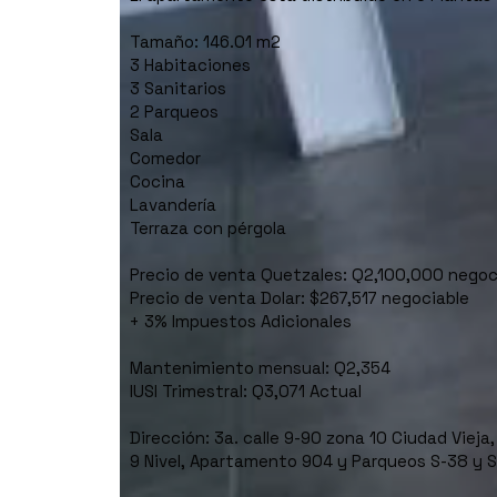
Tamaño: 146.01 m2
3 Habitaciones
3 Sanitarios
2 Parqueos
Sala
Comedor
Cocina
Lavandería
Terraza con pérgola
Precio de venta Quetzales: Q2,100,000 negoc
Precio de venta Dolar: $267,517 negociable
+ 3% Impuestos Adicionales
Mantenimiento mensual: Q2,354
IUSI Trimestral: Q3,071 Actual
Dirección: 3a. calle 9-90 zona 10 Ciudad Vieja, 
9 Nivel, Apartamento 904 y Parqueos S-38 y S