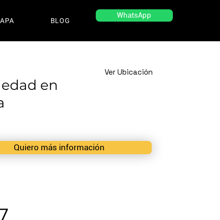
WhatsApp
APA
BLOG
Ver Ubicación
iedad en
a
Quiero más información
7