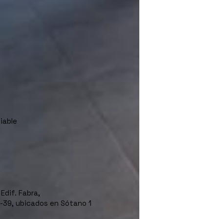
iable
Edif. Fabra,
-39, ubicados en Sótano 1