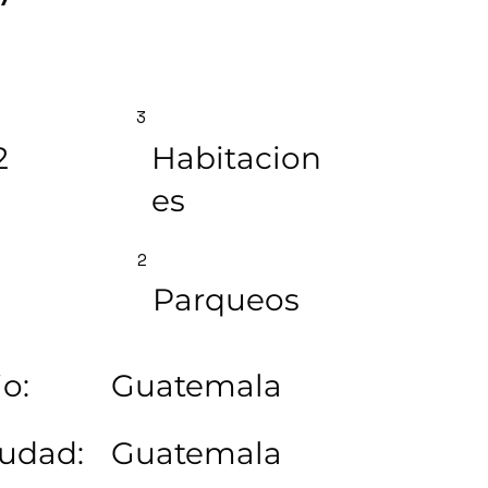
3
2
Habitacion
es
2
Parqueos
o:
Guatemala
iudad:
Guatemala