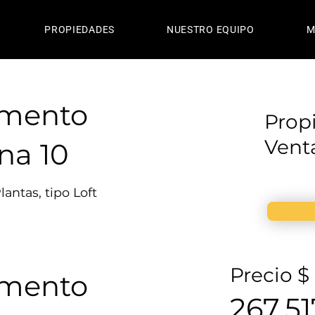
PROPIEDADES
NUESTRO EQUIPO
M
amento
Prop
Vent
na 10
antas, tipo Loft
Precio $
amento
267,51