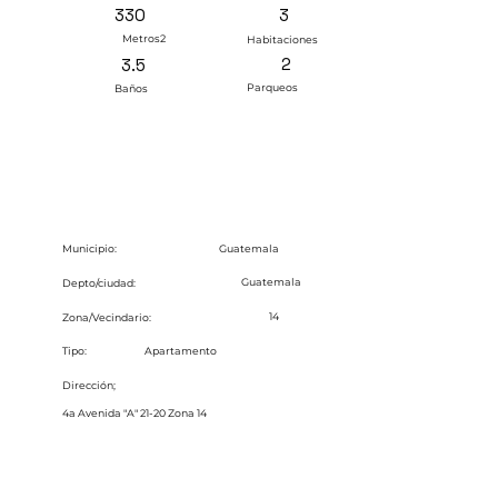
3
330
Metros2
Habitaciones
2
3.5
Parqueos
Baños
Guatemala
Municipio:
Guatemala
Depto/ciudad:
14
Zona/Vecindario:
Tipo:
Apartamento
Dirección;
4a Avenida "A" 21-20 Zona 14