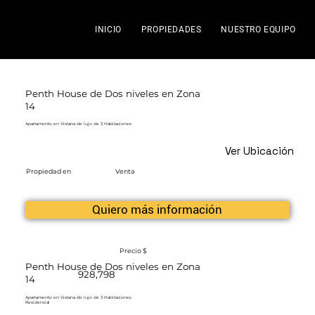
INICIO
PROPIEDADES
NUESTRO EQUIPO
Penth House de Dos niveles en Zona
14
Apartamento en Vistana de lujo de 3 Habitaciones
Ver Ubicación
Propiedad en
Venta
Quiero más información
Precio $
Penth House de Dos niveles en Zona
928,798
14
Apartamento en Vistana de lujo de 3 Habitaciones
Residencial