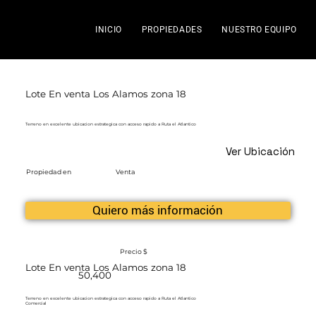
INICIO
PROPIEDADES
NUESTRO EQUIPO
Lote En venta Los Alamos zona 18
Terreno en excelente ubicacion estrategica con acceso rapido a Ruta el Atlantico
Ver Ubicación
Propiedad en
Venta
Quiero más información
Precio $
Lote En venta Los Alamos zona 18
50,400
Terreno en excelente ubicacion estrategica con acceso rapido a Ruta el Atlantico
Comercial