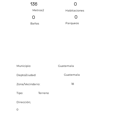
0
136
Metros2
Habitaciones
0
0
Parqueos
Baños
Guatemala
Municipio:
Guatemala
Depto/ciudad:
18
Zona/Vecindario:
Tipo:
Terreno
Dirección;
0