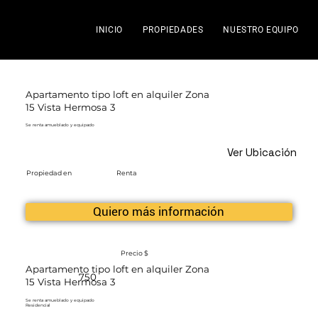
INICIO
PROPIEDADES
NUESTRO EQUIPO
Apartamento tipo loft en alquiler Zona
15 Vista Hermosa 3
Se renta amueblado y equipado
Ver Ubicación
Propiedad en
Renta
Quiero más información
Precio $
Apartamento tipo loft en alquiler Zona
750
15 Vista Hermosa 3
Se renta amueblado y equipado
Residencial