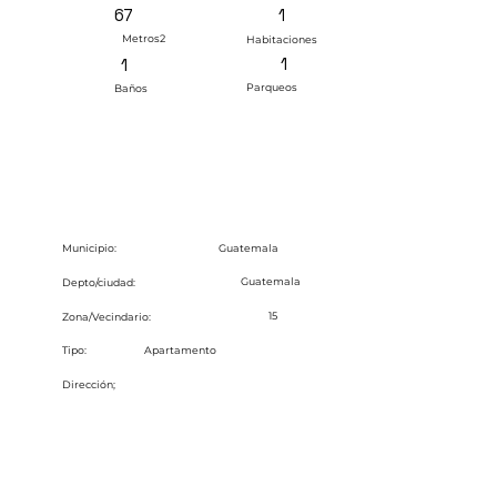
1
67
Metros2
Habitaciones
1
1
Parqueos
Baños
Guatemala
Municipio:
Guatemala
Depto/ciudad:
15
Zona/Vecindario:
Tipo:
Apartamento
Dirección;