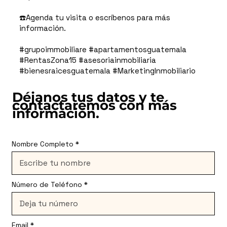
☎️Agenda tu visita o escríbenos para más
información.
#grupoimmobiliare #apartamentosguatemala
#RentasZona15 #asesoriainmobiliaria
#bienesraicesguatemala #MarketingInmobiliario
Déjanos tus datos y te
contactaremos con más
información.
Nombre Completo
Número de Teléfono
Email