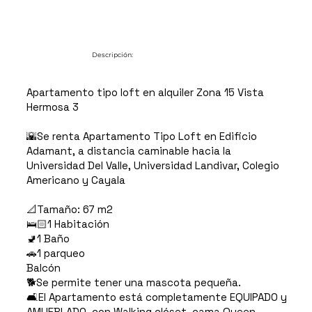
Descripción:
Apartamento tipo loft en alquiler Zona 15 Vista
Hermosa 3
🌇Se renta Apartamento Tipo Loft en Edificio
Adamant, a distancia caminable hacia la
Universidad Del Valle, Universidad Landivar, Colegio
Americano y Cayala
📐Tamaño: 67 m2
🛌🏻1 Habitación
🚽1 Baño
🚗1 parqueo
Balcón
🐕Se permite tener una mascota pequeña.
🛋️El Apartamento está completamente EQUIPADO y
AMUEBLADO, con Walking clóset, cama Queen,