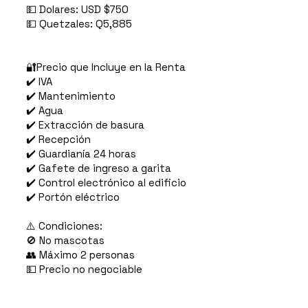
💵 Dolares: USD $750
💵 Quetzales: Q5,885
🔐Precio que Incluye en la Renta
✔️ IVA
✔️ Mantenimiento
✔️ Agua
✔️ Extracción de basura
✔️ Recepción
✔️ Guardianía 24 horas
✔️ Gafete de ingreso a garita
✔️ Control electrónico al edificio
✔️ Portón eléctrico
⚠️ Condiciones:
🚫 No mascotas
👥 Máximo 2 personas
💵 Precio no negociable