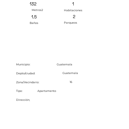
1
132
Metros2
Habitaciones
2
1.5
Parqueos
Baños
Guatemala
Municipio:
Guatemala
Depto/ciudad:
16
Zona/Vecindario:
Tipo:
Apartamento
Dirección;