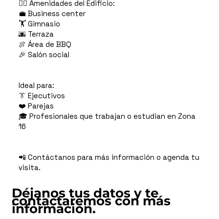
🏊‍♂️ Amenidades del Edificio:
💼 Business center
🏋️ Gimnasio
🌆 Terraza
🍖 Área de BBQ
🎉 Salón social
Ideal para:
👔 Ejecutivos
❤️ Parejas
🎓 Profesionales que trabajan o estudian en Zona
16
📲 Contáctanos para más información o agenda tu
visita.
Déjanos tus datos y te
contactaremos con más
información.