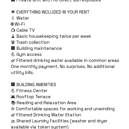
🌟 EVERYTHING INCLUDED IN YOUR RENT
💧 Water
🌐 Wi-Fi
📺 Cable TV
🧹 Basic housekeeping twice per week
🗑️ Trash collection
🏢 Building maintenance
💪 Gym access
🌿 Filtered drinking water available in common areas
One monthly payment. No surprises. No additional
utility bills.
🏢 BUILDING AMENITIES
💪 Fitness Center
🌆 Rooftop Terrace
📚 Reading and Relaxation Area
☕ Comfortable spaces for working and unwinding
🌿 Filtered Drinking Water Station
🧺 Shared Laundry Facilities (washer and dryer
available via token system)