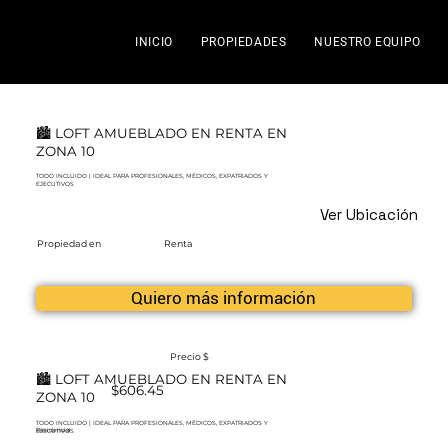
INICIO
PROPIEDADES
NUESTRO EQUIPO
🏙️ LOFT AMUEBLADO EN RENTA EN
ZONA 10
TODO INCLUIDO | IDEAL PARA PROFESIONALES, MÉDICOS, EXPATRIADOS Y
EJECUTIVOS
Ver Ubicación
Propiedad en
Renta
Quiero más información
Precio $
🏙️ LOFT AMUEBLADO EN RENTA EN
$606.45
ZONA 10
TODO INCLUIDO | IDEAL PARA PROFESIONALES, MÉDICOS, EXPATRIADOS Y
Residencial
EJECUTIVOS