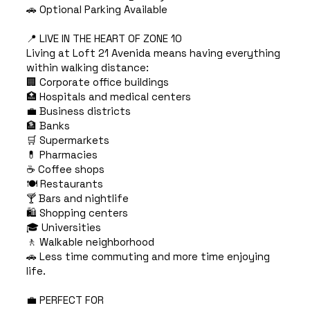
🚗 Optional Parking Available
📍 LIVE IN THE HEART OF ZONE 10
Living at Loft 21 Avenida means having everything
within walking distance:
🏢 Corporate office buildings
🏥 Hospitals and medical centers
💼 Business districts
🏦 Banks
🛒 Supermarkets
💊 Pharmacies
☕ Coffee shops
🍽️ Restaurants
🍸 Bars and nightlife
🛍️ Shopping centers
🎓 Universities
🚶 Walkable neighborhood
🚗 Less time commuting and more time enjoying
life.
💼 PERFECT FOR