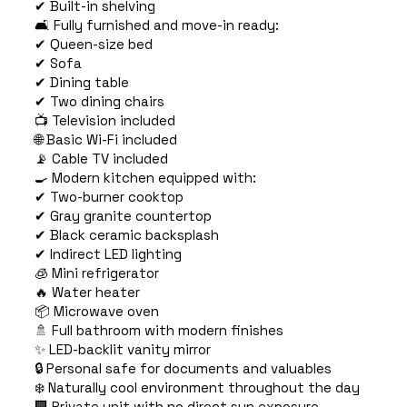
✔ Built-in shelving
🛋️ Fully furnished and move-in ready:
✔ Queen-size bed
✔ Sofa
✔ Dining table
✔ Two dining chairs
📺 Television included
🌐 Basic Wi-Fi included
📡 Cable TV included
🍳 Modern kitchen equipped with:
✔ Two-burner cooktop
✔ Gray granite countertop
✔ Black ceramic backsplash
✔ Indirect LED lighting
🧊 Mini refrigerator
🔥 Water heater
📦 Microwave oven
🚿 Full bathroom with modern finishes
✨ LED-backlit vanity mirror
🔒 Personal safe for documents and valuables
❄️ Naturally cool environment throughout the day
🏢 Private unit with no direct sun exposure