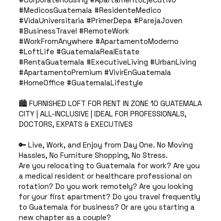
#MedicosGuatemala #ResidenteMedico
#VidaUniversitaria #PrimerDepa #ParejaJoven
#BusinessTravel #RemoteWork
#WorkFromAnywhere #ApartamentoModerno
#LoftLife #GuatemalaRealEstate
#RentaGuatemala #ExecutiveLiving #UrbanLiving
#ApartamentoPremium #VivirEnGuatemala
#HomeOffice #GuatemalaLifestyle
🏙️ FURNISHED LOFT FOR RENT IN ZONE 10 GUATEMALA
CITY | ALL-INCLUSIVE | IDEAL FOR PROFESSIONALS,
DOCTORS, EXPATS & EXECUTIVES
🔑 Live, Work, and Enjoy from Day One. No Moving
Hassles, No Furniture Shopping, No Stress.
Are you relocating to Guatemala for work? Are you
a medical resident or healthcare professional on
rotation? Do you work remotely? Are you looking
for your first apartment? Do you travel frequently
to Guatemala for business? Or are you starting a
new chapter as a couple?