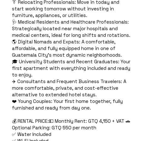
👔 Relocating Professionals: Move in today and
start working tomorrow without investing in
furniture, appliances, or utilities.
🩺 Medical Residents and Healthcare Professionals:
Strategically located near major hospitals and
medical centers, ideal for long shifts and rotations.
🌎 Digital Nomads and Expats: A comfortable,
affordable, and fully equipped home in one of
Guatemala City's most dynamic neighborhoods.
🎓 University Students and Recent Graduates: Your
first apartment with everything included and ready
to enjoy.
✈️ Consultants and Frequent Business Travelers: A
more comfortable, private, and cost-effective
alternative to extended hotel stays.
❤️ Young Couples: Your first home together, fully
furnished and ready from day one.
💰 RENTAL PRICE:💵 Monthly Rent: GTQ 4,150 + VAT 🚗
Optional Parking: GTQ 550 per month
✅ Water Included
✅ Wi-Fi Included