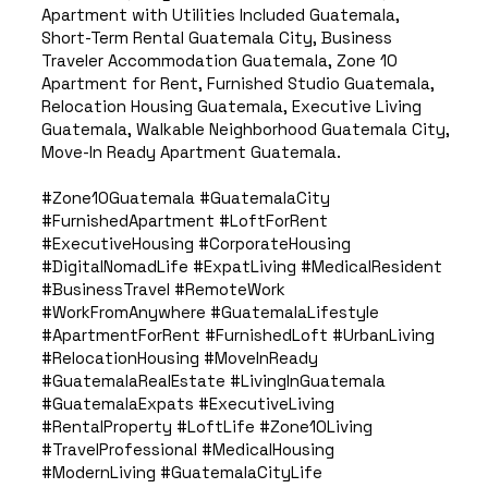
Apartment with Utilities Included Guatemala,
Short-Term Rental Guatemala City, Business
Traveler Accommodation Guatemala, Zone 10
Apartment for Rent, Furnished Studio Guatemala,
Relocation Housing Guatemala, Executive Living
Guatemala, Walkable Neighborhood Guatemala City,
Move-In Ready Apartment Guatemala.
#Zone10Guatemala #GuatemalaCity
#FurnishedApartment #LoftForRent
#ExecutiveHousing #CorporateHousing
#DigitalNomadLife #ExpatLiving #MedicalResident
#BusinessTravel #RemoteWork
#WorkFromAnywhere #GuatemalaLifestyle
#ApartmentForRent #FurnishedLoft #UrbanLiving
#RelocationHousing #MoveInReady
#GuatemalaRealEstate #LivingInGuatemala
#GuatemalaExpats #ExecutiveLiving
#RentalProperty #LoftLife #Zone10Living
#TravelProfessional #MedicalHousing
#ModernLiving #GuatemalaCityLife