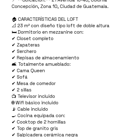
Concepción, Zona 10, Ciudad de Guatemala.
🏠 CARACTERÍSTICAS DEL LOFT
📐 23 m² con diseño tipo loft de doble altura
🛏️ Dormitorio en mezzanine con:
✔ Closet completo
✔ Zapateras
✔ Serchero
✔ Repisas de almacenamiento
🛋️ Totalmente amueblado:
✔ Cama Queen
✔ Sofá
✔ Mesa de comedor
✔ 2 sillas
📺 Televisor incluido
🌐 Wifi básico incluido
📡 Cable incluido
🍳 Cocina equipada con:
✔ Cooktop de 2 hornillas
✔ Top de granito gris
✔ Salpicadera cerámica negra