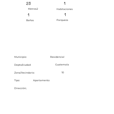
1
23
Metros2
Habitaciones
1
1
Parqueos
Baños
Residencial
Municipio:
Guatemala
Depto/ciudad:
10
Zona/Vecindario:
Tipo:
Apartamento
Dirección;