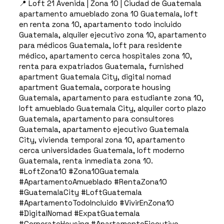
📍 Loft 21 Avenida | Zona 10 | Ciudad de Guatemala
apartamento amueblado zona 10 Guatemala, loft
en renta zona 10, apartamento todo incluido
Guatemala, alquiler ejecutivo zona 10, apartamento
para médicos Guatemala, loft para residente
médico, apartamento cerca hospitales zona 10,
renta para expatriados Guatemala, furnished
apartment Guatemala City, digital nomad
apartment Guatemala, corporate housing
Guatemala, apartamento para estudiante zona 10,
loft amueblado Guatemala City, alquiler corto plazo
Guatemala, apartamento para consultores
Guatemala, apartamento ejecutivo Guatemala
City, vivienda temporal zona 10, apartamento
cerca universidades Guatemala, loft moderno
Guatemala, renta inmediata zona 10.
#LoftZona10 #Zona10Guatemala
#ApartamentoAmueblado #RentaZona10
#GuatemalaCity #LoftGuatemala
#ApartamentoTodoIncluido #VivirEnZona10
#DigitalNomad #ExpatGuatemala
#CorporateHousing #ApartamentoEjecutivo