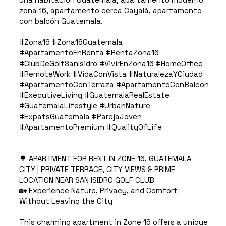
zona 16, apartamento cerca Cayalá, apartamento
con balcón Guatemala.
#Zona16 #Zona16Guatemala
#ApartamentoEnRenta #RentaZona16
#ClubDeGolfSanIsidro #VivirEnZona16 #HomeOffice
#RemoteWork #VidaConVista #NaturalezaYCiudad
#ApartamentoConTerraza #ApartamentoConBalcon
#ExecutiveLiving #GuatemalaRealEstate
#GuatemalaLifestyle #UrbanNature
#ExpatsGuatemala #ParejaJoven
#ApartamentoPremium #QualityOfLife
🌳 APARTMENT FOR RENT IN ZONE 16, GUATEMALA
CITY | PRIVATE TERRACE, CITY VIEWS & PRIME
LOCATION NEAR SAN ISIDRO GOLF CLUB
🏡 Experience Nature, Privacy, and Comfort
Without Leaving the City
This charming apartment in Zone 16 offers a unique