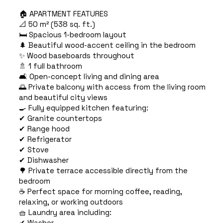
🏠 APARTMENT FEATURES
📐 50 m² (538 sq. ft.)
🛏️ Spacious 1-bedroom layout
🌲 Beautiful wood-accent ceiling in the bedroom
✨ Wood baseboards throughout
🚿 1 full bathroom
🛋️ Open-concept living and dining area
🌅 Private balcony with access from the living room
and beautiful city views
🍳 Fully equipped kitchen featuring:
✔ Granite countertops
✔ Range hood
✔ Refrigerator
✔ Stove
✔ Dishwasher
🌳 Private terrace accessible directly from the
bedroom
☕ Perfect space for morning coffee, reading,
relaxing, or working outdoors
🧺 Laundry area including:
✔ Washer