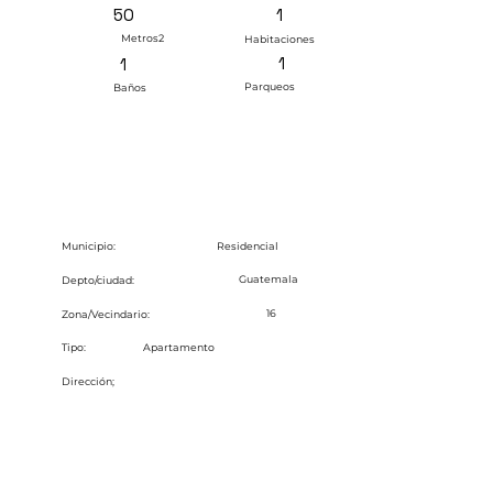
1
50
Metros2
Habitaciones
1
1
Parqueos
Baños
Residencial
Municipio:
Guatemala
Depto/ciudad:
16
Zona/Vecindario:
Tipo:
Apartamento
Dirección;