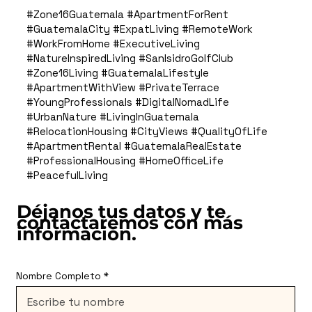
#Zone16Guatemala #ApartmentForRent
#GuatemalaCity #ExpatLiving #RemoteWork
#WorkFromHome #ExecutiveLiving
#NatureInspiredLiving #SanIsidroGolfClub
#Zone16Living #GuatemalaLifestyle
#ApartmentWithView #PrivateTerrace
#YoungProfessionals #DigitalNomadLife
#UrbanNature #LivingInGuatemala
#RelocationHousing #CityViews #QualityOfLife
#ApartmentRental #GuatemalaRealEstate
#ProfessionalHousing #HomeOfficeLife
#PeacefulLiving
Déjanos tus datos y te
contactaremos con más
información.
Nombre Completo